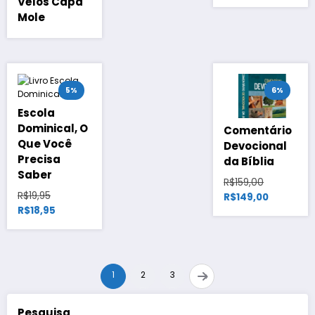
Vélos Capa
Mole
5%
6%
Escola
Dominical, O
Comentário
Que Você
Devocional
Precisa
da Bíblia
Saber
O
R$
159,00
O
R$
19,95
preço
O
R$
149,00
preço
O
R$
18,95
original
preço
original
preço
era:
atual
era:
atual
R$159,00.
é:
R$19,95.
é:
R$149,00.
R$18,95.
1
2
3
→
Pesquisa