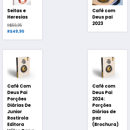
Seitas e
Café com
Heresias
Deus pai
2023
O
R$
59,95
preço
O
R$
49,95
original
preço
era:
atual
R$59,95.
é:
R$49,95.
Café Com
Café com
Deus Pai
Deus Pai
Porções
2024:
Diárias De
Porções
Junior
Diárias de
Rostirola
paz
Editora
(Brochura)