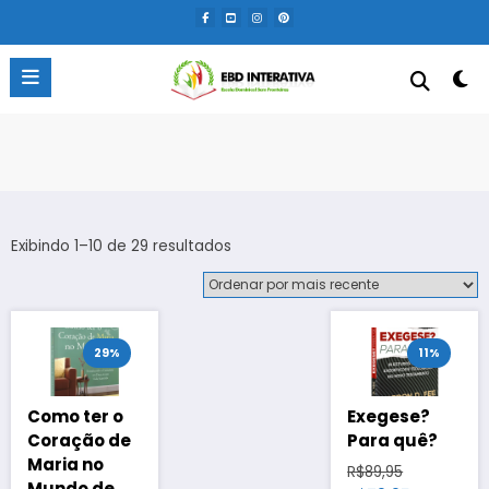
Pular
para
o
conteúdo
Classificado
Exibindo 1–10 de 29 resultados
por
mais
recente
29%
11%
Como ter o
Exegese?
Coração de
Para quê?
Maria no
O
R$
89,95
Mundo de